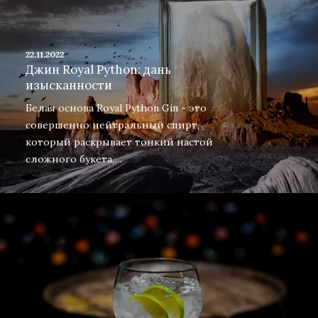
22.11.2022
Джин Royal Python: дань
изысканности
Белая основа Royal Python Gin - это
совершенно нейтральный спирт,
который раскрывает тонкий настой
сложного букета,…