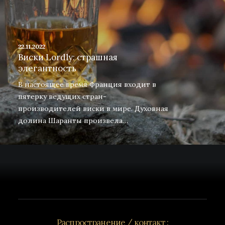
22.11.2022
Виски Lordly: страшная
элегантность
В настоящее время Франция входит в
пятерку ведущих стран-
производителей виски в мире. Духовная
долина Шаранты произвела…
Распространение / контакт :