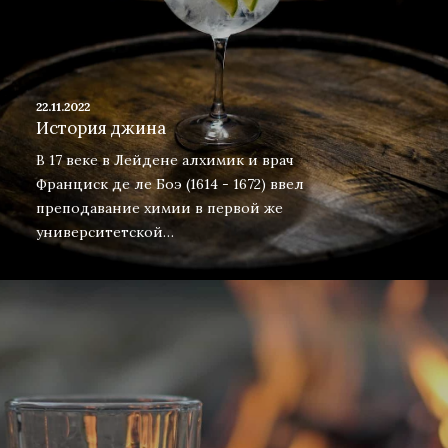
22.11.2022
История джина
В 17 веке в Лейдене алхимик и врач
Франциск де ле Боэ (1614 - 1672) ввел
преподавание химии в первой же
университетской…