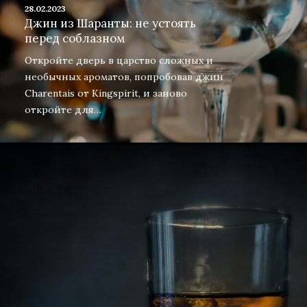
28.02.2023
Джин из Шаранты: не устоять
перед соблазном
Откройте дверь в царство сложных и
необычных ароматов, попробовав джин
Charentais от Kingspirit, и заново
откройте для…