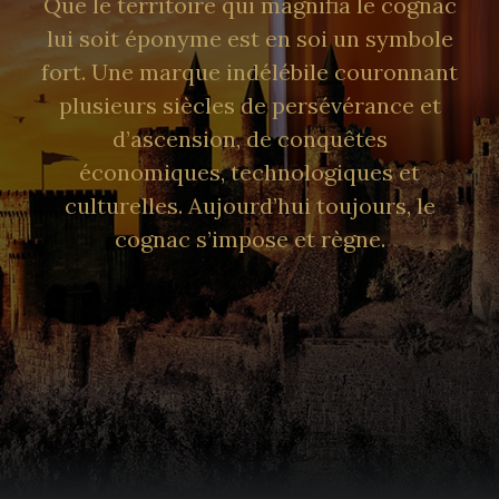
Que le territoire qui magnifia le cognac
lui soit éponyme est en soi un symbole
fort. Une marque indélébile couronnant
plusieurs siècles de persévérance et
d’ascension, de conquêtes
économiques, technologiques et
culturelles. Aujourd’hui toujours, le
cognac s’impose et règne.