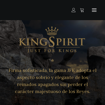
INICIO
LA GAMA
ÚNETE AL CLUB CROWN
OFERTA PARA PROFESIONALES
Firma sofisticada, la gama JFK adopta el
aspecto sobrio y elegante de los
CONTACTO CON NOSOTROS
reinados apagados sin perder el
ESPAÑOL
carácter majestuoso de los Reyes.