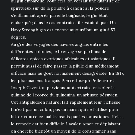
du gin embarqué. Pour cela, on versait une quantité de
spiritueux sur de la poudre à canon : si la poudre
s’enflammait après pareille baignade, le gin était
embarqué ; dans le cas contraire, il restait à quai. Un
Navy Strengh gin est encore aujourd’hui un gin à 57
degrés.
Au gré des voyages des navires anglais entre les
différentes colonies, le breuvage se parfuma de
délicates épices exotiques africaines et asiatiques. Il
permit aussi de faire passer la pilule d’un médicament
efficace mais au goût normalement désagréable. En 1817,
les pharmaciens français Pierre Joseph Pelletier et
Joseph Caventou parviennent à extraire et isoler la
quinine de l’écorce du quinquina, un arbuste péruvien.
Cet antipaludéen naturel fait rapidement leur richesse.
Il n’est pas un colon, pas un marin qui ne l’utilise pour
lutter contre ce mal transmis par les moustiques. Hélas,
le remède est bien difficile à avaler. Amer et déplaisant,
on cherche bientôt un moyen de le consommer sans