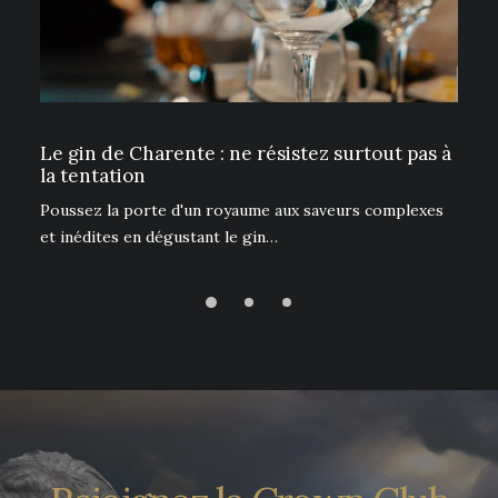
Le gin de Charente : ne résistez surtout pas à
C
la tentation
p
Poussez la porte d'un royaume aux saveurs complexes
L
et inédites en dégustant le gin…
T