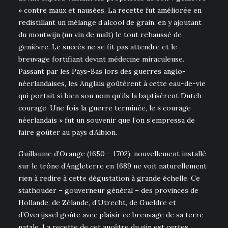
» contre maux et nausées. La recette fut améliorée en
redistillant un mélange d’alcool de grain, en y ajoutant
du moutwijn (un vin de malt) le tout rehaussé de
genièvre. Le succès ne se fit pas attendre et le
breuvage fortifiant devint médecine miraculeuse.
Passant par les Pays-Bas lors des guerres anglo-
néerlandaises, les Anglais goûtèrent à cette eau-de-vie
qui portait si bien son nom qu’ils la baptisèrent Dutch
courage. Une fois la guerre terminée, le « courage
néerlandais » fut un souvenir que l’on s’empressa de
faire goûter au pays d’Albion.
Guillaume d’Orange (1650 – 1702), nouvellement installé
sur le trône d’Angleterre en 1689 ne voit naturellement
rien à redire à cette dégustation à grande échelle. Ce
stathouder – gouverneur général – des provinces de
Hollande, de Zélande, d’Utrecht, de Gueldre et
d’Overijssel goûte avec plaisir ce breuvage de sa terre
natale. La recette de cet ancêtre du gin est certes